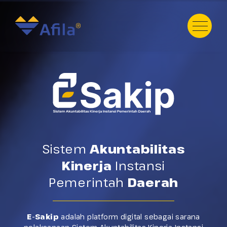
HOME
ABOUT
SERVICE
PRODUCT
PORTFOLIO
Sistem
Akuntabilitas
TESTIMONI
Kinerja
Instansi
GALERY
Pemerintah
Daerah
TEAM
NEWS
E-Sakip
adalah platform digital sebagai sarana
Contact Us