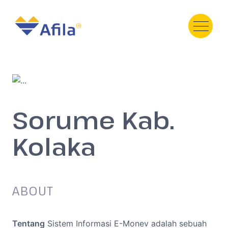
HOME
ABOUT
SERVICE
Sorume Kab.
PRODUCT
PORTFOLIO
Kolaka
TESTIMONI
GALERY
TEAM
ABOUT
NEWS
Contact Us
Tentang
Sistem Informasi E-Monev adalah sebuah