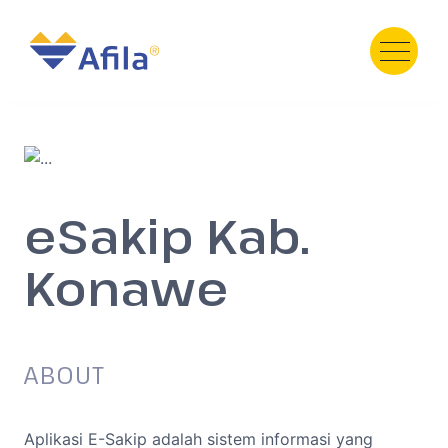
HOME
ABOUT
SERVICE
eSakip Kab.
PRODUCT
PORTFOLIO
Konawe
TESTIMONI
GALERY
TEAM
ABOUT
NEWS
Contact Us
Aplikasi E-Sakip adalah sistem informasi yang