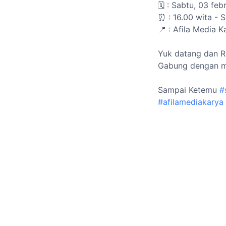
🗓️ : Sabtu, 03 fe
⏰ : 16.00 wita - S
📍 : Afila Media 
Yuk datang dan R
Gabung dengan men
Sampai Ketemu
#
#afilamediakarya