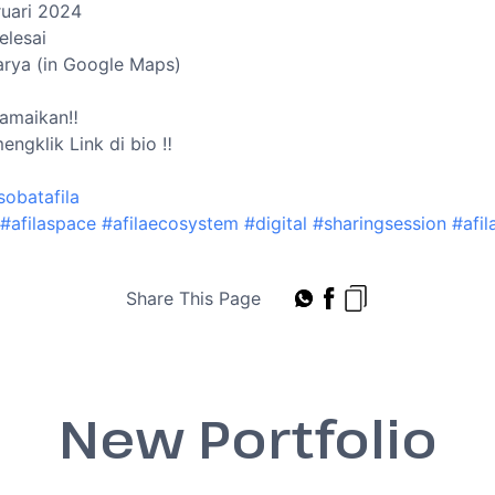
bruari 2024
elesai
Karya (in Google Maps)
amaikan‼️
gklik Link di bio ‼️
sobatafila
#afilaspace
#afilaecosystem
#digital
#sharingsession
#afil
Share This Page
New Portfolio