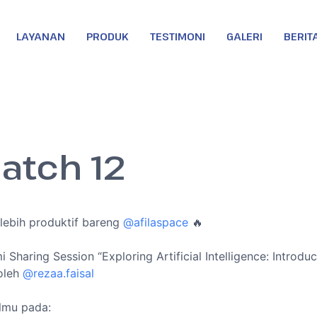
LAYANAN
PRODUK
TESTIMONI
GALERI
BERIT
Batch 12
ebih produktif bareng
@afilaspace
🔥
 Sharing Session “Exploring Artificial Intelligence: Introdu
oleh
@rezaa.faisal
lmu pada: