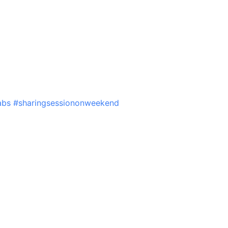
abs
#sharingsessiononweekend