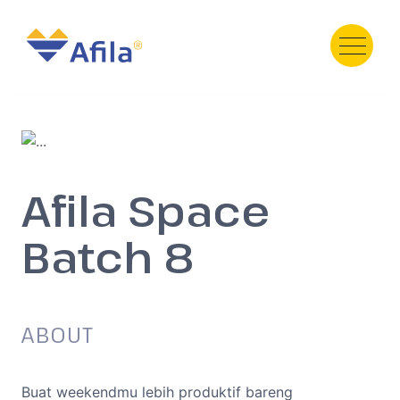
HOME
ABOUT
SERVICE
Afila Space
PRODUCT
PORTFOLIO
Batch 8
TESTIMONI
GALERY
TEAM
ABOUT
NEWS
Contact Us
Buat weekendmu lebih produktif bareng