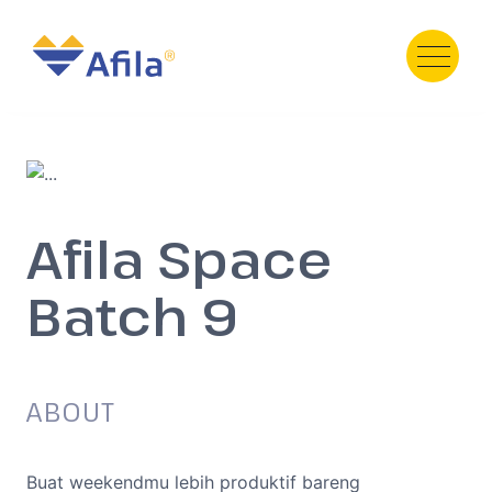
HOME
ABOUT
SERVICE
Afila Space
PRODUCT
PORTFOLIO
Batch 9
TESTIMONI
GALERY
TEAM
ABOUT
NEWS
Contact Us
Buat weekendmu lebih produktif bareng