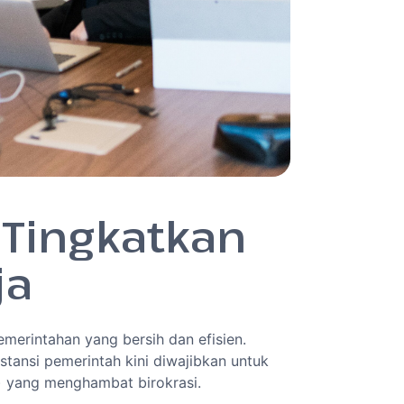
 Tingkatkan
ja
merintahan yang bersih dan efisien.
instansi pemerintah kini diwajibkan untuk
) yang menghambat birokrasi.