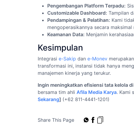
Pengembangan Platform Terpadu:
Sis
Customizable Dashboard:
Tampilan da
Pendampingan & Pelatihan:
Kami tida
mengoperasikannya secara maksimal mel
Keamanan Data:
Menjamin kerahasiaan
Kesimpulan
Integrasi
e-Sakip
dan
e-Monev
merupakan l
transformasi ini, instansi tidak hanya me
manajemen kinerja yang terukur.
Ingin meningkatkan efisiensi tata kelola d
bersama tim ahli
Afila Media Karya
. Kami
Sekarang
]
(+62 811-4441-1201)
Share This Page