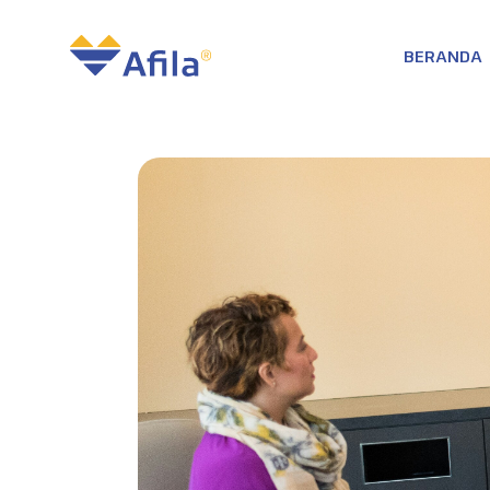
BERANDA