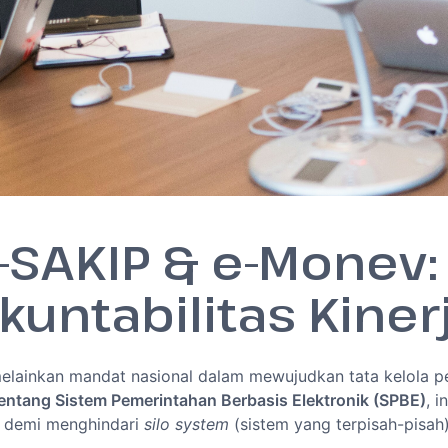
e-SAKIP & e-Monev:
kuntabilitas Kiner
melainkan mandat nasional dalam mewujudkan tata kelola pe
entang Sistem Pemerintahan Berbasis Elektronik (SPBE)
, 
l demi menghindari
silo system
(sistem yang terpisah-pisah