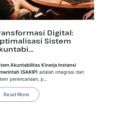
ransformasi Digital:
ptimalisasi Sistem
kuntabi...
stem Akuntabilitas Kinerja Instansi
merintah (SAKIP)
adalah integrasi dari
stem perencanaan, p...
Read More