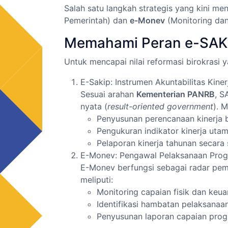
Salah satu langkah strategis yang kini me
Pemerintah) dan
e-Monev
(Monitoring dan
Memahami Peran e-SAK
Untuk mencapai nilai reformasi birokrasi
E-Sakip: Instrumen Akuntabilitas Kiner
Sesuai arahan
Kementerian PANRB
, S
nyata (
result-oriented government
). 
Penyusunan perencanaan kinerja b
Pengukuran indikator kinerja utama
Pelaporan kinerja tahunan secara 
E-Monev: Pengawal Pelaksanaan Prog
E-Monev berfungsi sebagai radar pema
meliputi:
Monitoring capaian fisik dan keu
Identifikasi hambatan pelaksanaan
Penyusunan laporan capaian prog