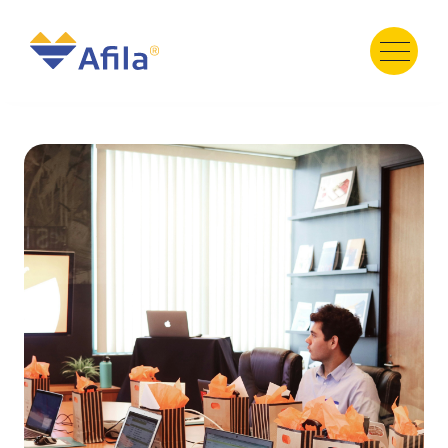
HOME
ABOUT
SERVICE
PRODUCT
PORTFOLIO
TESTIMONI
GALERY
TEAM
NEWS
Contact Us