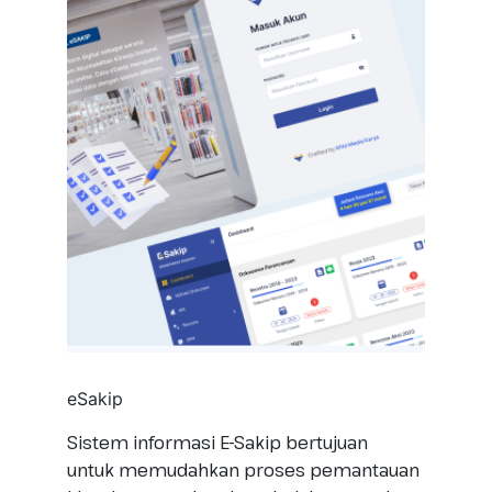
eSakip
SIM 
istem
Sistem informasi E-Sakip bertujuan
Siste
an
untuk memudahkan proses pemantauan
Sipil
erah
kinerja perangkat daerah dalam rangka
memu
,
meningkatkan akuntabilitas & kinerja
pelap