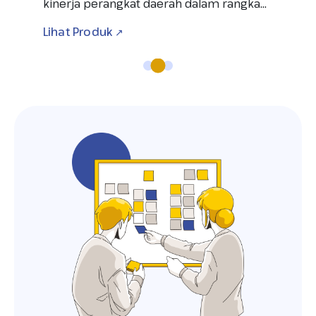
Lihat Produk
Lihat
↗
 yang
perangkat daerah. terintegrasi dengan
seba
Aplikasi...
Pengh