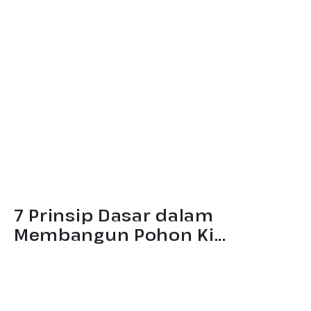
7 Prinsip Dasar dalam
Membangun Pohon Ki...
Mengapa banyak program dan kegiatan pemerintah
terlaksana dengan baik, tetapi target pembangunan