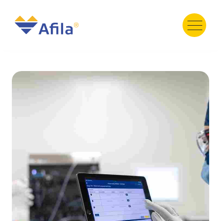
HOME
ABOUT
SERVICE
PRODUCT
PORTFOLIO
TESTIMONI
GALERY
TEAM
NEWS
Contact Us