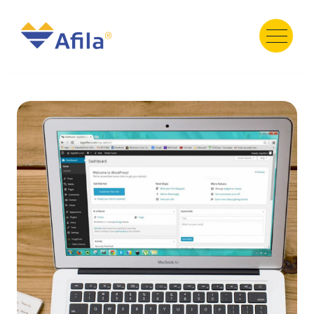
HOME
ABOUT
SERVICE
PRODUCT
PORTFOLIO
TESTIMONI
GALERY
TEAM
NEWS
Contact Us