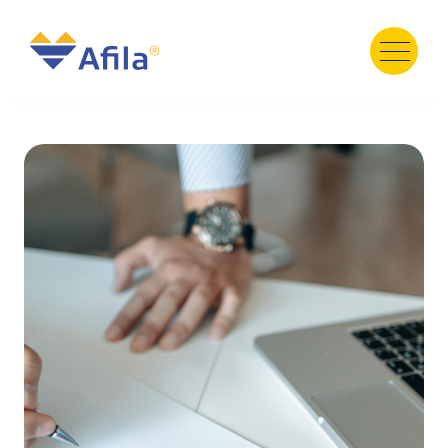
HOME
ABOUT
SERVICE
PRODUCT
PORTFOLIO
TESTIMONI
GALERY
TEAM
NEWS
Contact Us