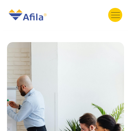
HOME
ABOUT
SERVICE
PRODUCT
PORTFOLIO
TESTIMONI
GALERY
TEAM
NEWS
Contact Us