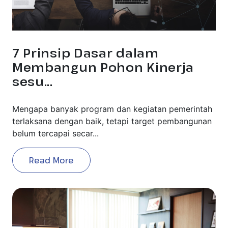
7 Prinsip Dasar dalam
Membangun Pohon Kinerja
sesu...
Mengapa banyak program dan kegiatan pemerintah
terlaksana dengan baik, tetapi target pembangunan
belum tercapai secar...
Read More