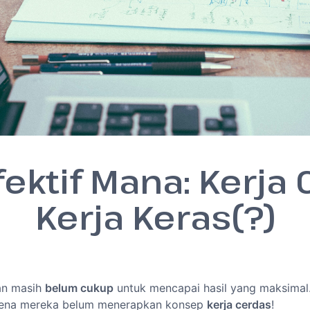
ektif Mana: Kerja
Kerja Keras(?)
kan masih
belum cukup
untuk mencapai hasil yang maksimal
rena mereka belum menerapkan konsep
kerja cerdas
!