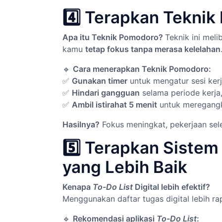
4️⃣ Terapkan Tekni
Apa itu Teknik Pomodoro?
Teknik ini mel
kamu
tetap fokus tanpa merasa kelelahan
🔹
Cara menerapkan Teknik Pomodoro:
✅
Gunakan timer
untuk mengatur sesi kerj
✅
Hindari gangguan
selama periode kerja, 
✅
Ambil istirahat 5 menit
untuk meregangka
Hasilnya?
Fokus meningkat, pekerjaan sele
5️⃣ Terapkan Sistem
yang Lebih Baik
Kenapa
To-Do List
Digital lebih efektif?
Menggunakan daftar tugas digital lebih rap
🔹
Rekomendasi aplikasi
To-Do List
: