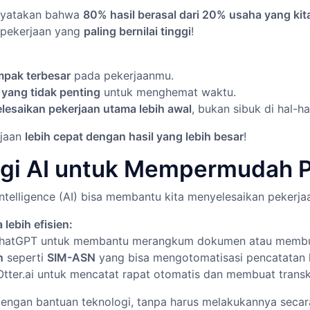
enyatakan bahwa
80% hasil berasal dari 20% usaha yang kit
 pekerjaan yang
paling bernilai tinggi
!
mpak terbesar
pada pekerjaanmu.
 yang tidak penting
untuk menghemat waktu.
esaikan pekerjaan utama lebih awal
, bukan sibuk di hal-h
rjaan
lebih cepat dengan hasil yang lebih besar
!
ogi AI untuk Mempermudah 
l Intelligence (AI) bisa membantu kita menyelesaikan pekerja
lebih efisien:
hatGPT untuk membantu merangkum dokumen atau membuat
n
seperti
SIM-ASN
yang bisa mengotomatisasi pencatatan k
Otter.ai untuk mencatat rapat otomatis dan membuat transkr
dengan bantuan teknologi, tanpa harus melakukannya secar