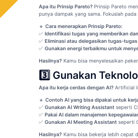
Apa itu Prinsip Pareto?
Prinsip Pareto m
punya dampak yang sama. Fokuslah pada
🔹
Cara menerapkan Prinsip Pareto:
✅
Identifikasi tugas yang memberikan da
✅
Eliminasi atau delegasikan tugas-tugas
✅
Gunakan energi terbaikmu untuk menyel
Hasilnya?
Kamu bisa menyelesaikan peke
3️⃣ Gunakan Teknol
Apa itu kerja cerdas dengan AI?
Artificia
🔹
Contoh AI yang bisa dipakai untuk kerja 
✅
Gunakan AI Writing Assistant
seperti C
✅
Pakai AI dalam manajemen kepegawaia
✅
Gunakan AI Meeting Assistant
seperti 
Hasilnya?
Kamu bisa bekerja lebih cepat 