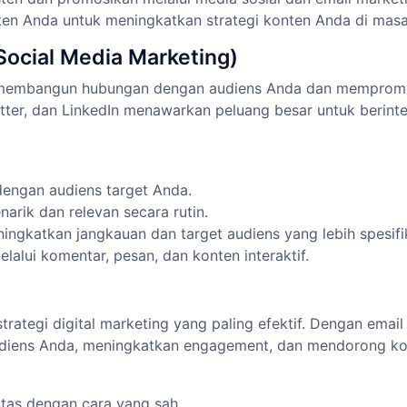
ten Anda untuk meningkatkan strategi konten Anda di mas
Social Media Marketing)
uk membangun hubungan dengan audiens Anda dan mempromo
itter, dan LinkedIn menawarkan peluang besar untuk berin
 dengan audiens target Anda.
arik dan relevan secara rutin.
ingkatkan jangkauan dan target audiens yang lebih spesifi
lalui komentar, pesan, dan konten interaktif.
strategi digital marketing yang paling efektif. Dengan ema
audiens Anda, meningkatkan engagement, dan mendorong ko
itas dengan cara yang sah.