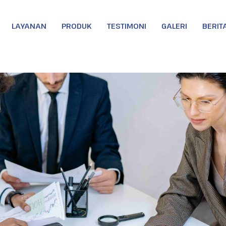
LAYANAN
PRODUK
TESTIMONI
GALERI
BERIT