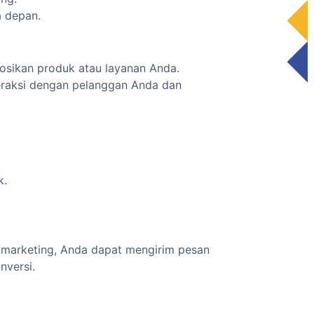
a depan.
sikan produk atau layanan Anda.
teraksi dengan pelanggan Anda dan
k.
il marketing, Anda dapat mengirim pesan
nversi.