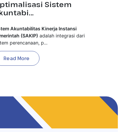
ptimalisasi Sistem
kuntabi...
stem Akuntabilitas Kinerja Instansi
merintah (SAKIP)
adalah integrasi dari
stem perencanaan, p...
Read More