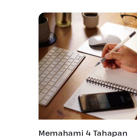
Memahami 4 Tahapan