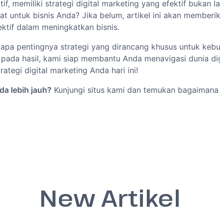
f, memiliki strategi digital marketing yang efektif bukan 
t untuk bisnis Anda? Jika belum, artikel ini akan member
fektif dalam meningkatkan bisnis.
a pentingnya strategi yang dirancang khusus untuk kebut
pada hasil, kami siap membantu Anda menavigasi dunia digi
rategi digital marketing Anda hari ini!
a lebih jauh?
Kunjungi situs kami dan temukan bagaiman
New Artikel