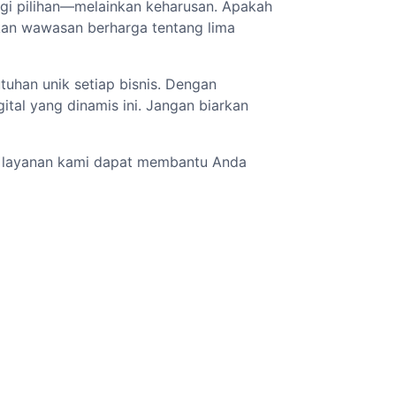
lagi pilihan—melainkan keharusan. Apakah
ikan wawasan berharga tentang lima
uhan unik setiap bisnis. Dengan
tal yang dinamis ini. Jangan biarkan
a layanan kami dapat membantu Anda