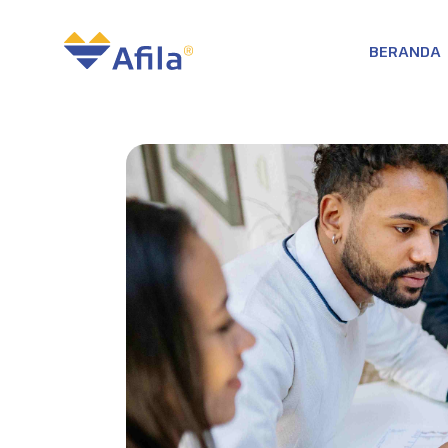
BERANDA