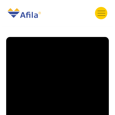
HOME
ABOUT
SERVICE
PRODUCT
PORTFOLIO
« Previous
Next »
TESTIMONI
GALERY
TEAM
NEWS
Contact Us