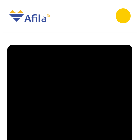
HOME
ABOUT
SERVICE
PRODUCT
PORTFOLIO
« Previous
Next »
TESTIMONI
GALERY
TEAM
NEWS
Contact Us