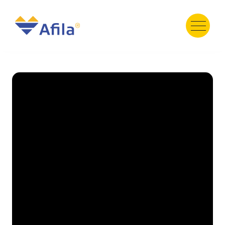
HOME
ABOUT
SERVICE
PRODUCT
PORTFOLIO
« Previous
Next »
TESTIMONI
GALERY
TEAM
NEWS
Contact Us